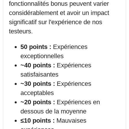
fonctionnalités bonus
peuvent varier
considérablement et avoir un impact
significatif sur l'expérience de nos
testeurs.
50 points :
Expériences
exceptionnelles
~40 points :
Expériences
satisfaisantes
~30 points :
Expériences
acceptables
~20 points :
Expériences en
dessous de la moyenne
≤10 points :
Mauvaises