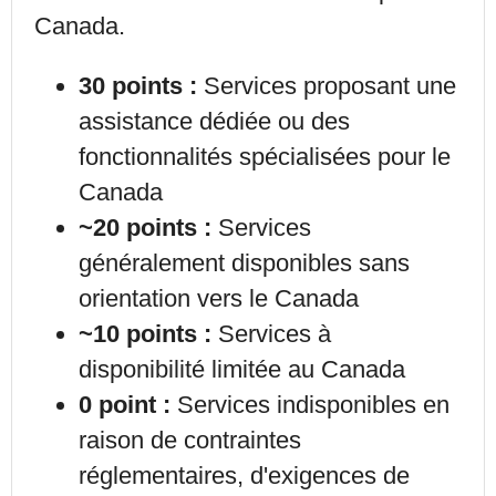
Canada
.
30 points :
Services proposant une
assistance dédiée ou des
fonctionnalités spécialisées pour
le
Canada
~20 points :
Services
généralement disponibles sans
orientation vers
le Canada
~10 points :
Services à
disponibilité limitée au
Canada
0 point :
Services indisponibles en
raison de contraintes
réglementaires, d'exigences de