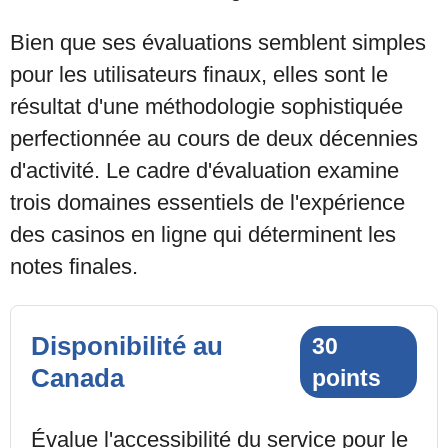
Bien que ses évaluations semblent simples
pour les utilisateurs finaux, elles sont le
résultat d'une méthodologie sophistiquée
perfectionnée au cours de deux décennies
d'activité. Le cadre d'évaluation examine
trois domaines essentiels de l'expérience
des
casinos en ligne
qui déterminent les
notes finales.
Disponibilité au
30
Canada
points
Évalue l'accessibilité du service
pour le