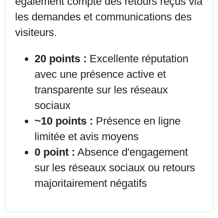
également compte des retours reçus via
les demandes et communications des
visiteurs.
20 points :
Excellente réputation
avec une présence active et
transparente sur les réseaux
sociaux
~10 points :
Présence en ligne
limitée et avis moyens
0 point :
Absence d'engagement
sur les réseaux sociaux ou retours
majoritairement négatifs