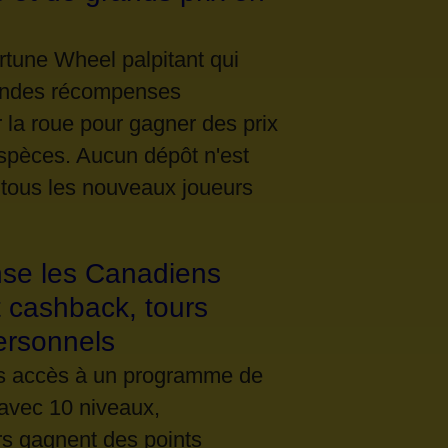
tune Wheel palpitant qui
randes récompenses
 la roue pour gagner des prix
espèces. Aucun dépôt n'est
à tous les nouveaux joueurs
nse les Canadiens
t cashback, tours
ersonnels
s accès à un programme de
 avec 10 niveaux,
rs gagnent des points