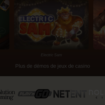
Electric Sam
Plus de démos de jeux de casino