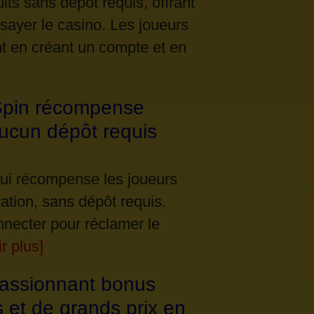
ts sans dépôt requis, offrant
ayer le casino. Les joueurs
 en créant un compte et en
lSpin récompense
aucun dépôt requis
qui récompense les joueurs
ication, sans dépôt requis.
nnecter pour réclamer le
r plus]
passionnant bonus
 et de grands prix en