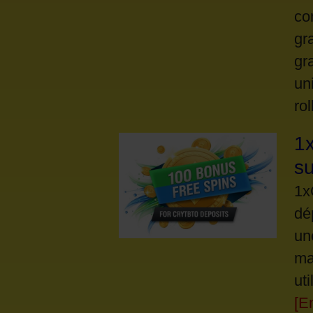
co
gr
gr
un
ro
1
su
1x
dé
un
ma
ut
[E