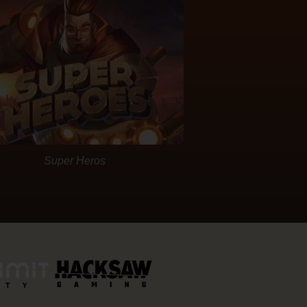
Super Heros