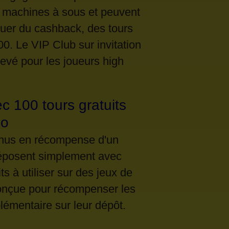
 machines à sous et peuvent
quer du cashback, des tours
0. Le VIP Club sur invitation
levé pour les joueurs high
 100 tours gratuits
no
onus en récompense d'un
déposent simplement avec
s à utiliser sur des jeux de
conçue pour récompenser les
lémentaire sur leur dépôt.