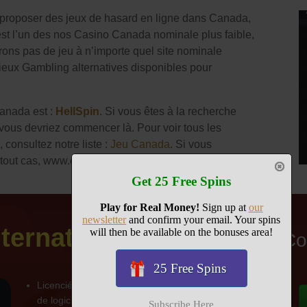
 proposer des jeux de hasard en ligne dans Canada,
est l’un des nos Casino Canada nominale plus faible,
ons pas de jeu à n’importe quel site nominale
mieux Gambling alternatives disponibles pour
anada est :
HellSpin
. Si vous êtes à la recherche
vous devriez commencer là. Pour voir tous les
consultez notre liste :
Jeu Canada
. Si vous
tout cas, www.coinpalace.io est leur site Web.
Get 25 Free Spins
Play for Real Money!
Sign up at
our
newsletter
and confirm your email. Your spins
lternative
will then be available on the bonuses area!
dans Canada pour Coi
25 Free Spins
Licencié sous Kahnawake avec plus de 50 fournisseurs
de logiciels alimentant la plateforme
Subscribe Here