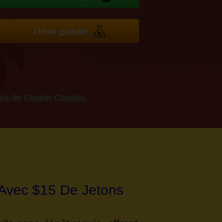
Démo gratuite
ues de Casino Canada
Avec $15 De Jetons