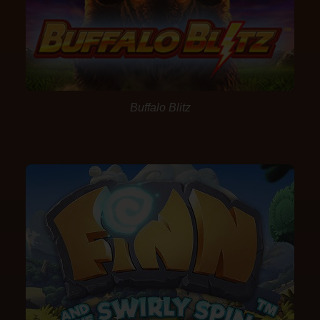
Buffalo Blitz