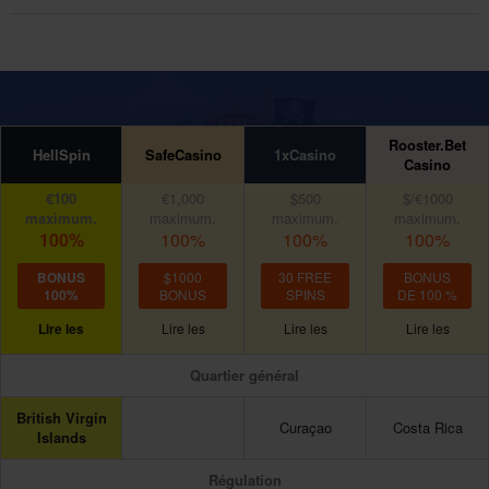
Rooster.Bet
HellSpin
SafeCasino
1xCasino
Casino
€100
€1,000
$500
$/€1000
maximum.
maximum.
maximum.
maximum.
100%
100%
100%
100%
BONUS
$1000
30 FREE
BONUS
100%
BONUS
SPINS
DE 100 %
Lire les
Lire les
Lire les
Lire les
Quartier général
British Virgin
Curaçao
Costa Rica
Islands
Régulation