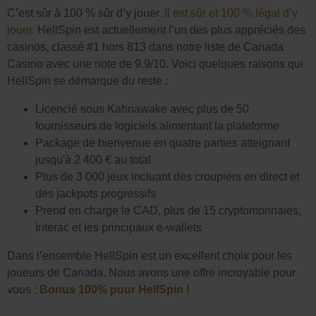
C’est sûr à 100 % sûr d’y jouer.
Il est sûr et 100 % légal d’y
jouer.
HellSpin est actuellement l’un des plus appréciés des
casinos, classé #1 hors 813 dans notre liste de Canada
Casino avec une note de 9.9/10. Voici quelques raisons qui
HellSpin se démarque du reste :
Licencié sous Kahnawake avec plus de 50
fournisseurs de logiciels alimentant la plateforme
Package de bienvenue en quatre parties atteignant
jusqu'à 2 400 € au total
Plus de 3 000 jeux incluant des croupiers en direct et
des jackpots progressifs
Prend en charge le CAD, plus de 15 cryptomonnaies,
Interac et les principaux e-wallets
Dans l’ensemble HellSpin est un excellent choix pour les
joueurs de Canada. Nous avons une offre incroyable pour
vous :
Bonus 100% pour HellSpin !