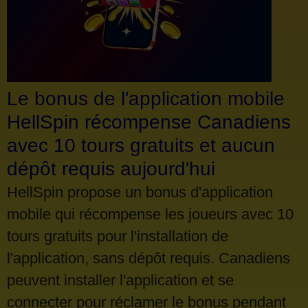
Le bonus de l'application mobile
HellSpin récompense Canadiens
avec 10 tours gratuits et aucun
dépôt requis aujourd'hui
HellSpin propose un bonus d'application
mobile qui récompense les joueurs avec 10
tours gratuits pour l'installation de
l'application, sans dépôt requis. Canadiens
peuvent installer l'application et se
connecter pour réclamer le bonus pendant