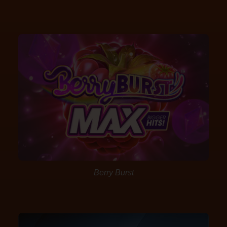
Berry Burst