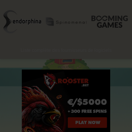
Liste complète des fournisseurs de logiciels
PUBLICITÉ