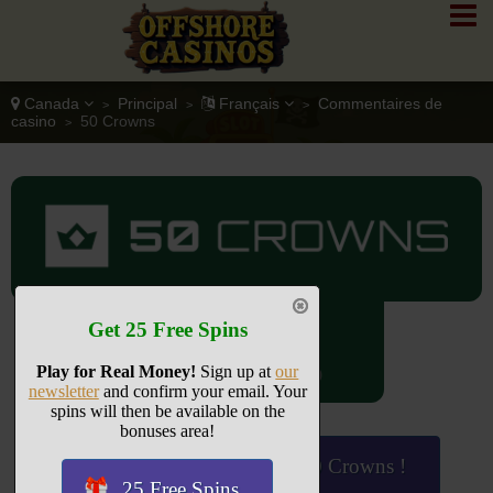
Canada
Principal
Français
Commentaires de
>
>
>
casino
50 Crowns
>
9.2
Get 25 Free Spins
Play for Real Money!
Sign up at
our
/10
newsletter
and confirm your email. Your
spins will then be available on the
bonuses area!
Bonus de 100% pour 50 Crowns !
25 Free Spins