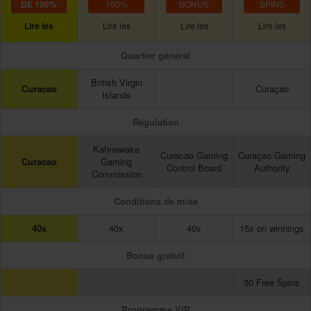
DE 100%
100%
BONUS
SPINS
Lire les
Lire les
Lire les
Lire les
Quartier général
British Virgin
Curacao
Curaçao
Islands
Régulation
Kahnawake
Curacao Gaming
Curaçao Gaming
Curacao
Gaming
Control Board
Authority
Commission
Conditions de mise
40x
40x
40x
15x on winnings
Bonus gratuit
30 Free Spins
Programme VIP