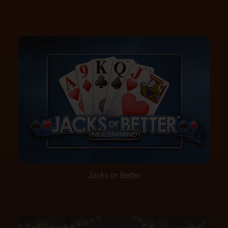
Jacks or Better