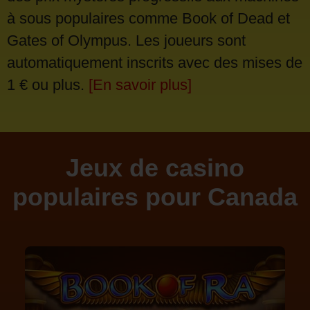
à sous populaires comme Book of Dead et
Gates of Olympus. Les joueurs sont
automatiquement inscrits avec des mises de
1 € ou plus.
[En savoir plus]
Jeux de casino
populaires pour Canada