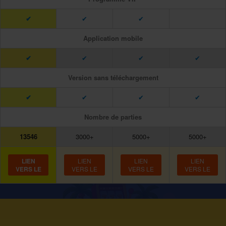
✔
✔
✔
Application mobile
✔
✔
✔
✔
Version sans téléchargement
✔
✔
✔
✔
Nombre de parties
13546
3000+
5000+
5000+
LIEN
LIEN
LIEN
LIEN
VERS LE
VERS LE
VERS LE
VERS LE