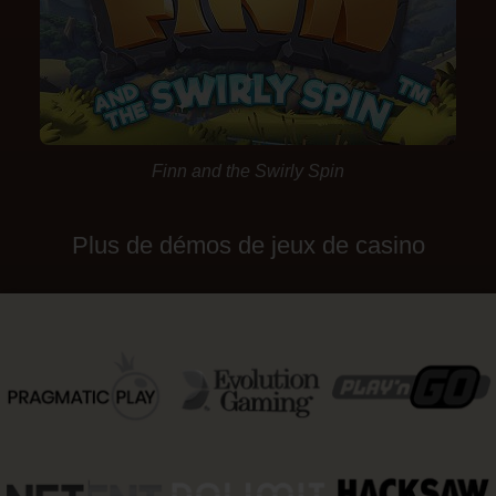
Finn and the Swirly Spin
Plus de démos de jeux de casino