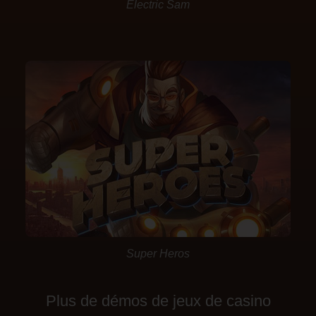
Electric Sam
Super Heros
Plus de démos de jeux de casino