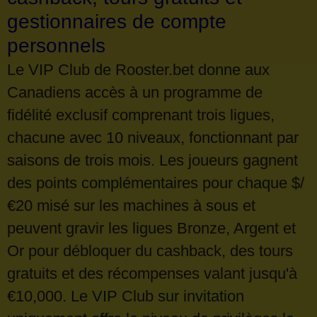
gestionnaires de compte
personnels
Le VIP Club de Rooster.bet donne aux
Canadiens accès à un programme de
fidélité exclusif comprenant trois ligues,
chacune avec 10 niveaux, fonctionnant par
saisons de trois mois. Les joueurs gagnent
des points complémentaires pour chaque $/
€20 misé sur les machines à sous et
peuvent gravir les ligues Bronze, Argent et
Or pour débloquer du cashback, des tours
gratuits et des récompenses valant jusqu'à
€10,000. Le VIP Club sur invitation