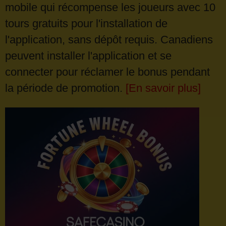
mobile qui récompense les joueurs avec 10
tours gratuits pour l'installation de
l'application, sans dépôt requis. Canadiens
peuvent installer l'application et se
connecter pour réclamer le bonus pendant
la période de promotion.
[En savoir plus]