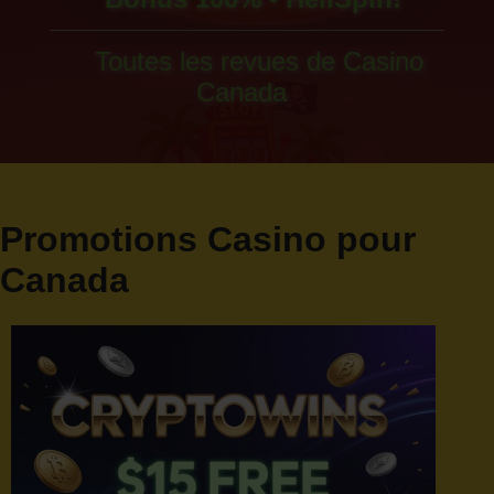
Toutes les revues de Casino
Canada
Promotions Casino pour
Canada