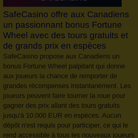
SafeCasino offre aux Canadiens
un passionnant bonus Fortune
Wheel avec des tours gratuits et
de grands prix en espèces
SafeCasino propose aux Canadiens un
bonus Fortune Wheel palpitant qui donne
aux joueurs la chance de remporter de
grandes récompenses instantanément. Les
joueurs peuvent faire tourner la roue pour
gagner des prix allant des tours gratuits
jusqu'à 10.000 EUR en espèces. Aucun
dépôt n'est requis pour participer, ce qui le
rend accessible à tous les nouveaux joueurs