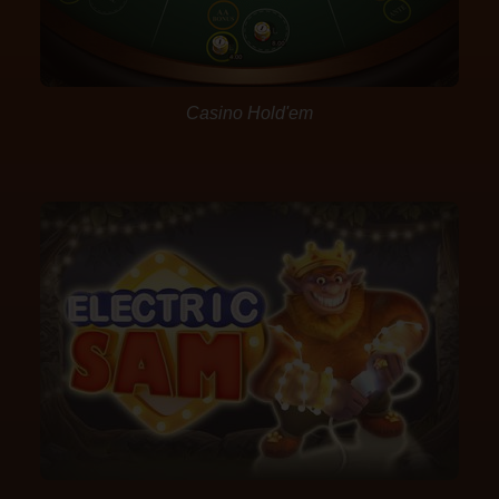
Casino Hold'em