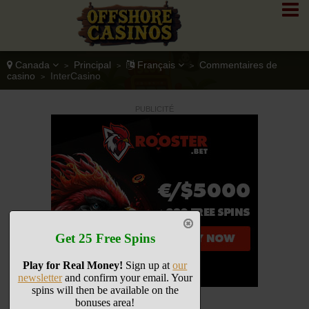
Canada
Principal
Français
Commentaires de
>
>
>
casino
InterCasino
>
PUBLICITÉ
Get 25 Free Spins
Play for Real Money!
Sign up at
our
newsletter
and confirm your email. Your
spins will then be available on the
bonuses area!