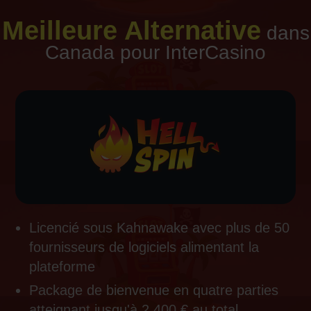
Meilleure Alternative
dans
Canada pour InterCasino
Licencié sous Kahnawake avec plus de 50
fournisseurs de logiciels alimentant la
plateforme
Package de bienvenue en quatre parties
atteignant jusqu'à 2 400 € au total