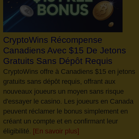
CryptoWins Récompense
Canadiens Avec $15 De Jetons
Gratuits Sans Dépôt Requis
CryptoWins offre à Canadiens $15 en jetons
gratuits sans dépôt requis, offrant aux
nouveaux joueurs un moyen sans risque
d'essayer le casino. Les joueurs en Canada
peuvent réclamer le bonus simplement en
créant un compte et en confirmant leur
éligibilité.
[En savoir plus]