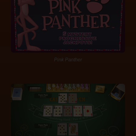
Pink Panther