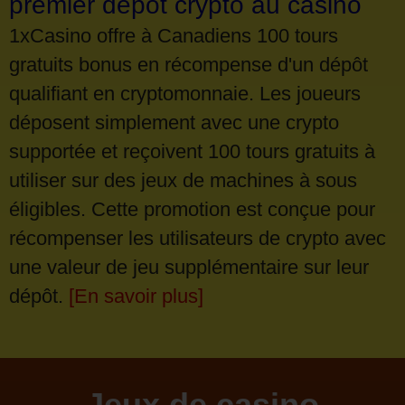
premier dépôt crypto au casino
1xCasino offre à Canadiens 100 tours
gratuits bonus en récompense d'un dépôt
qualifiant en cryptomonnaie. Les joueurs
déposent simplement avec une crypto
supportée et reçoivent 100 tours gratuits à
utiliser sur des jeux de machines à sous
éligibles. Cette promotion est conçue pour
récompenser les utilisateurs de crypto avec
une valeur de jeu supplémentaire sur leur
dépôt.
[En savoir plus]
Jeux de casino