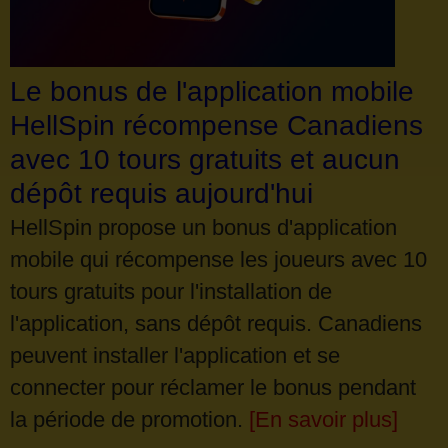
Le bonus de l'application mobile
HellSpin récompense Canadiens
avec 10 tours gratuits et aucun
dépôt requis aujourd'hui
HellSpin propose un bonus d'application
mobile qui récompense les joueurs avec 10
tours gratuits pour l'installation de
l'application, sans dépôt requis. Canadiens
peuvent installer l'application et se
connecter pour réclamer le bonus pendant
la période de promotion.
[En savoir plus]