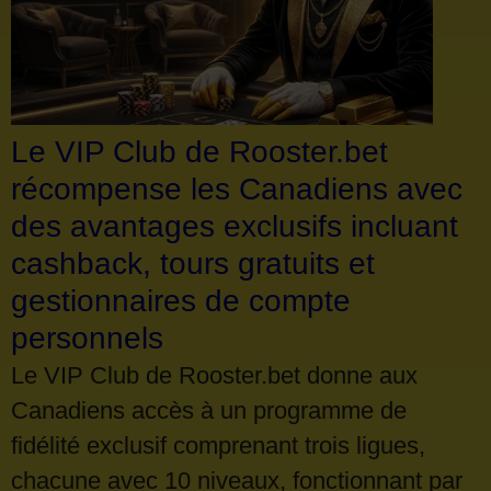
Le VIP Club de Rooster.bet
récompense les Canadiens avec
des avantages exclusifs incluant
cashback, tours gratuits et
gestionnaires de compte
personnels
Le VIP Club de Rooster.bet donne aux
Canadiens accès à un programme de
fidélité exclusif comprenant trois ligues,
chacune avec 10 niveaux, fonctionnant par