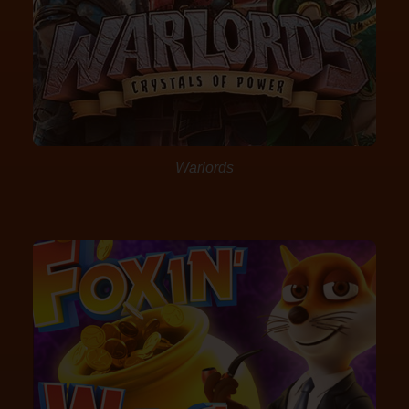
Warlords