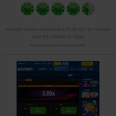
Mostbet Casino est évalué à #8 de 813 en Canada
pour les casinos en ligne
Voir comment nous calculons nos notes.