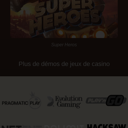
Super Heros
Plus de démos de jeux de casino