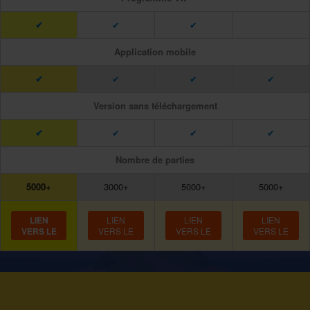
✔
✔
✔
Application mobile
✔
✔
✔
✔
Version sans téléchargement
✔
✔
✔
✔
Nombre de parties
5000+
3000+
5000+
5000+
LIEN
LIEN
LIEN
LIEN
VERS LE
VERS LE
VERS LE
VERS LE