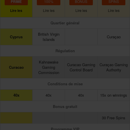
PRIME
100%
BONUS
SPINS
Lire les
Lire les
Lire les
Lire les
Quartier général
British Virgin
Cyprus
Curaçao
Islands
Régulation
Kahnawake
Curacao Gaming
Curaçao Gaming
Curacao
Gaming
Control Board
Authority
Commission
Conditions de mise
40x
40x
40x
15x on winnings
Bonus gratuit
30 Free Spins
Programme VIP