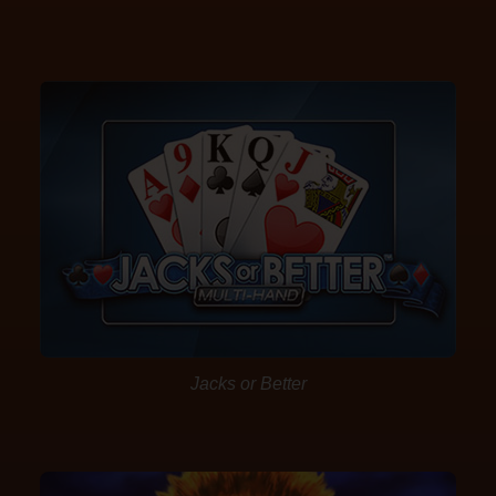
Jacks or Better