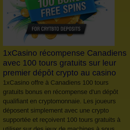
1xCasino récompense Canadiens
avec 100 tours gratuits sur leur
premier dépôt crypto au casino
1xCasino offre à Canadiens 100 tours
gratuits bonus en récompense d'un dépôt
qualifiant en cryptomonnaie. Les joueurs
déposent simplement avec une crypto
supportée et reçoivent 100 tours gratuits à
utiliser sur des jeux de machines à sous