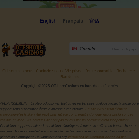
English
Français
官话
Canada
Changez le pays
Qui sommes-nous
Contactez-nous
Vie privée
Jeu responsable
Recherche
Plan du site
Copyright ©2025 OffshoreCasinos.ca tous droits réservés
AVERTISSEMENT : La Reproduction en tout ou en partie, sous quelque forme, la forme ou le
support sans autorisation écrite expresse d’est interdite.
Ce site Web est un élément
promotionnel et le site a été payé pour faire le commentaire d’un internaute positif sur ces
casinos en ligne - les critiques ne sont pas fournis par un consommateur indépendant.
Conditions supplémentaires & conditions s’appliquent à toutes les offres de bonus. Jouer à
des jeux de casino peut-être entraîner des pertes financières pour vous. Les conditions
générales s'appliquent. BeGambleAware.org
Vérification de OffshoreCasinos.ca par