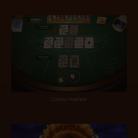
Casino Hold'em