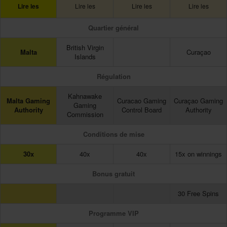
Lire les
Lire les
Lire les
Lire les
Quartier général
British Virgin
Malta
Curaçao
Islands
Régulation
Kahnawake
Malta Gaming
Curacao Gaming
Curaçao Gaming
Gaming
Authority
Control Board
Authority
Commission
Conditions de mise
30x
40x
40x
15x on winnings
Bonus gratuit
30 Free Spins
Programme VIP