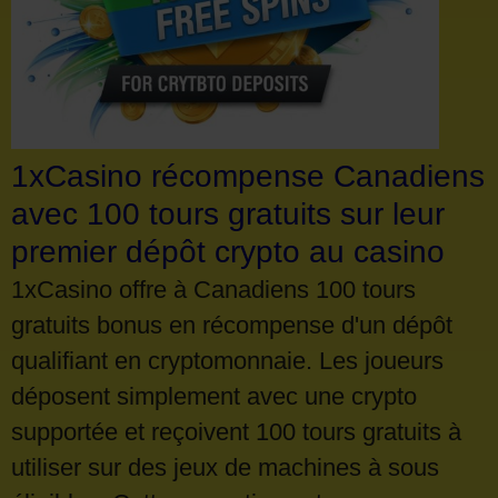
1xCasino récompense Canadiens
avec 100 tours gratuits sur leur
premier dépôt crypto au casino
1xCasino offre à Canadiens 100 tours
gratuits bonus en récompense d'un dépôt
qualifiant en cryptomonnaie. Les joueurs
déposent simplement avec une crypto
supportée et reçoivent 100 tours gratuits à
utiliser sur des jeux de machines à sous