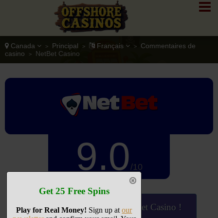
Canada
Principal
Français
Commentaires de
>
>
>
casino
NetBet Casino
>
9.0
/10
Get 25 Free Spins
100 % Bonus pour NetBet Casino !
Play for Real Money!
Sign up at
our