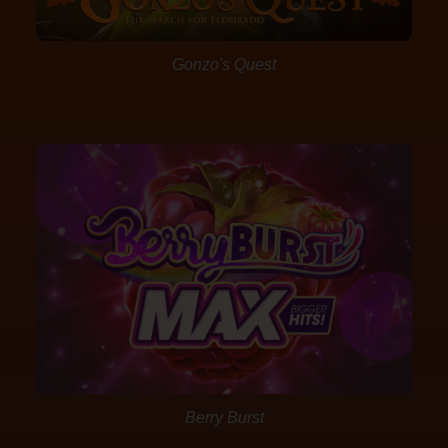
Gonzo's Quest
Berry Burst