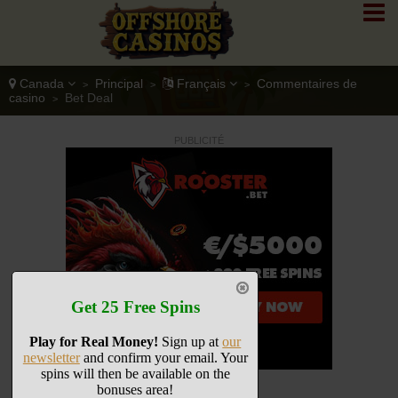
Canada
Principal
Français
Commentaires de
>
>
>
casino
Bet Deal
>
PUBLICITÉ
Get 25 Free Spins
Play for Real Money!
Sign up at
our
newsletter
and confirm your email. Your
spins will then be available on the
bonuses area!