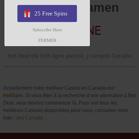
Bet Deal examen
25 Free Spins
Subscribe Here
FERMER
Bet Deal est hors ligne partout, y compris Canada
Actuellement notre meilleur Casino en Canada est :
HellSpin
. Si vous êtes à la recherche d’une alternative à Bet
Deal, vous devriez commencer là. Pour voir tous les
meilleurs Casinos disponibles pour vous, consultez notre
liste :
Jeu Canada