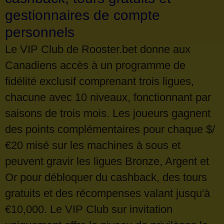
gestionnaires de compte
personnels
Le VIP Club de Rooster.bet donne aux
Canadiens accès à un programme de
fidélité exclusif comprenant trois ligues,
chacune avec 10 niveaux, fonctionnant par
saisons de trois mois. Les joueurs gagnent
des points complémentaires pour chaque $/
€20 misé sur les machines à sous et
peuvent gravir les ligues Bronze, Argent et
Or pour débloquer du cashback, des tours
gratuits et des récompenses valant jusqu'à
€10,000. Le VIP Club sur invitation