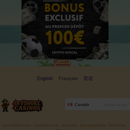
English
Français
官话
Canada
Changez le pays
Qui sommes-nous
Contactez-nous
Vie privée
Jeu responsable
Recherche