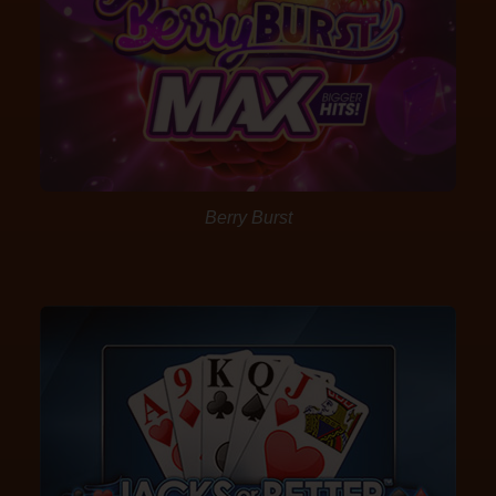
Berry Burst