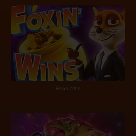
Foxin Wins