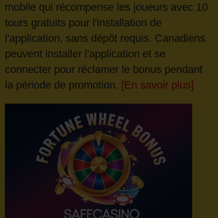
mobile qui récompense les joueurs avec 10
tours gratuits pour l'installation de
l'application, sans dépôt requis. Canadiens
peuvent installer l'application et se
connecter pour réclamer le bonus pendant
la période de promotion.
[En savoir plus]