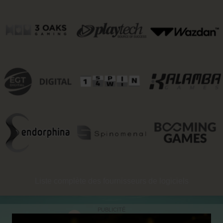
Liste complète des fournisseurs de logiciels
PUBLICITÉ