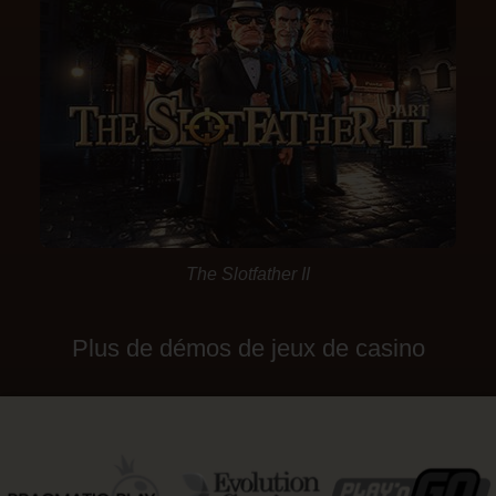
The Slotfather II
Plus de démos de jeux de casino