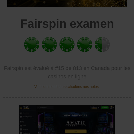
Fairspin examen
Fairspin est évalué à #15 de 813 en Canada pour les
casinos en ligne
Voir comment nous calculons nos notes.