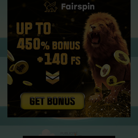
PUBLICITÉ