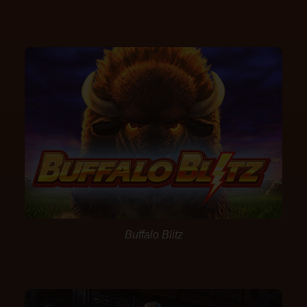
Buffalo Blitz