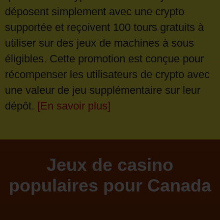
déposent simplement avec une crypto
supportée et reçoivent 100 tours gratuits à
utiliser sur des jeux de machines à sous
éligibles. Cette promotion est conçue pour
récompenser les utilisateurs de crypto avec
une valeur de jeu supplémentaire sur leur
dépôt.
[En savoir plus]
Jeux de casino
populaires pour Canada