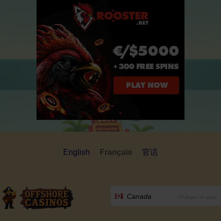
English
Français
官话
Canada
Changez le pays